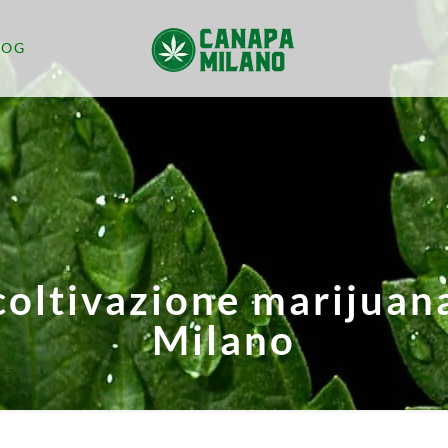
LOG
coltivazione marijuan
Milano