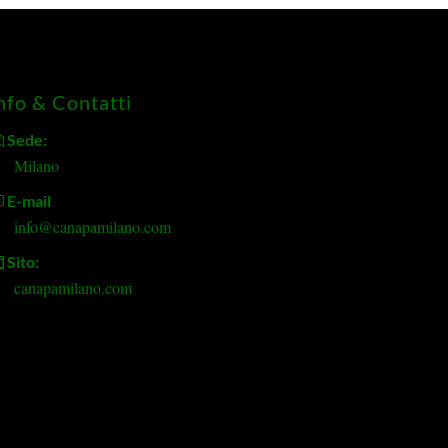
nfo & Contatti
Sede:
Milano
E-mail
info@canapamilano.com
Sito:
canapamilano.com