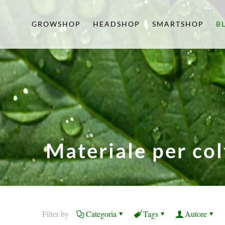
GROWSHOP
HEADSHOP
SMARTSHOP
B
Materiale per co
Filter by
Categoria
Tags
Autore