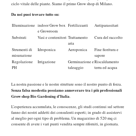
ciclo vitale delle piante. Siamo il primo Grow shop di Milano.
Da noi puoi trovare tutto su:
Illuminazione
indoor Grow box
Fertilizzanti
Antiparassitari
e Growroom
Substrati
Vasi e contenitori
Trattamento
Cura del raccolto
aria
Strumenti di
Idroponica
Aeroponica
Fine fioritura e
misurazione
sapore
Regolazione
Irrigazione
Germinazione e
Riscaldamento
PH
taleaggio
terra ed acqua
La nostra passione e le nostre strutture sono il nostro punto di forza.
Senza falsa modestia possiamo annoverare tra i più professionali
Grow shop Bio Gardening d’Italia
.
L’esperienza accumulata, le conoscenze, gli studi continui sul settore
fanno dei nostri addetti dei consulenti esperti; in grado di assistervi
al meglio per ogni tipo di problema. Un magazzino di 520 mq ci
consente di avere i vari punti vendita sempre riforniti, in giornata.