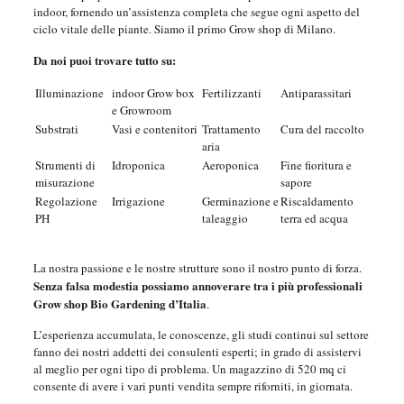
indoor, fornendo un’assistenza completa che segue ogni aspetto del
ciclo vitale delle piante. Siamo il primo Grow shop di Milano.
Da noi puoi trovare tutto su:
Illuminazione
indoor Grow box
Fertilizzanti
Antiparassitari
e Growroom
Substrati
Vasi e contenitori
Trattamento
Cura del raccolto
aria
Strumenti di
Idroponica
Aeroponica
Fine fioritura e
misurazione
sapore
Regolazione
Irrigazione
Germinazione e
Riscaldamento
PH
taleaggio
terra ed acqua
La nostra passione e le nostre strutture sono il nostro punto di forza.
Senza falsa modestia possiamo annoverare tra i più professionali
Grow shop Bio Gardening d’Italia
.
L’esperienza accumulata, le conoscenze, gli studi continui sul settore
fanno dei nostri addetti dei consulenti esperti; in grado di assistervi
al meglio per ogni tipo di problema. Un magazzino di 520 mq ci
consente di avere i vari punti vendita sempre riforniti, in giornata.