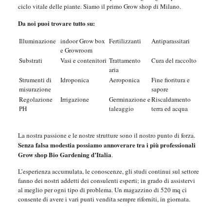
ciclo vitale delle piante. Siamo il primo Grow shop di Milano.
Da noi puoi trovare tutto su:
Illuminazione
indoor Grow box
Fertilizzanti
Antiparassitari
e Growroom
Substrati
Vasi e contenitori
Trattamento
Cura del raccolto
aria
Strumenti di
Idroponica
Aeroponica
Fine fioritura e
misurazione
sapore
Regolazione
Irrigazione
Germinazione e
Riscaldamento
PH
taleaggio
terra ed acqua
La nostra passione e le nostre strutture sono il nostro punto di forza.
Senza falsa modestia possiamo annoverare tra i più professionali
Grow shop Bio Gardening d’Italia
.
L’esperienza accumulata, le conoscenze, gli studi continui sul settore
fanno dei nostri addetti dei consulenti esperti; in grado di assistervi
al meglio per ogni tipo di problema. Un magazzino di 520 mq ci
consente di avere i vari punti vendita sempre riforniti, in giornata.