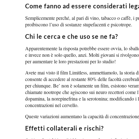
Come fanno ad essere considerati lega
Semplicemente perché, al pari di vino, tabacco o caffè, i pr
proibiscono l’uso di sostanze stupefacenti e psicotrope.
Chi le cerca e che uso se ne fa?
Apparentemente la risposta potrebbe essere ovvia, lo sballo
e invece non è solo quello, anzi. Molti giovani si rivolgon
per aumentare le loro prestazioni per lo studio!
Avete mai visto il film Limitless, ammettiamolo, la storia di
consente di accedere al restante 80% delle facoltà cerebrali
per chiunque. Be’ non è solamente un film, esistono vera
chiamate nootrope che agiscono sui neuro recettori come l’a
dopamina, la norepinefrina e la serotonina; modificando i li
concentrazioni nel cervello.
Queste variazioni aumentano la capacità di concentrazione, l
Effetti collaterali e rischi?