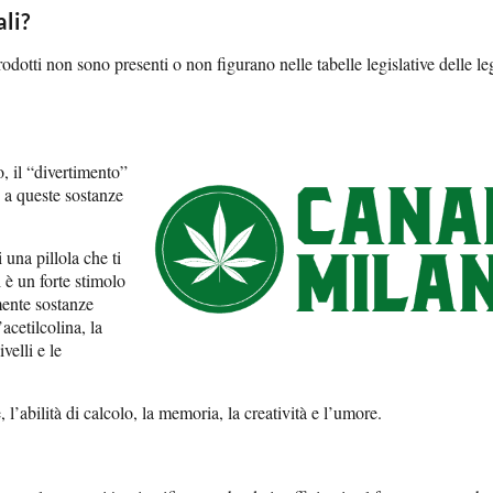
li?
odotti non sono presenti o non figurano nelle tabelle legislative delle le
, il “divertimento”
o a queste sostanze
 una pillola che ti
 è un forte stimolo
mente sostanze
cetilcolina, la
velli e le
’abilità di calcolo, la memoria, la creatività e l’umore.