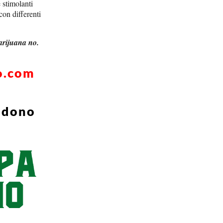
 stimolanti
con differenti
marijuana no.
o.com
endono