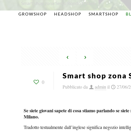
Smart shop zona Sesto Rondó Milano
GROWSHOP
HEADSHOP
SMARTSHOP
B
Smart shop zona 
0
Pubblicato da
admin
il
27/06/
Se siete giovani sapete di cosa stiamo parlando se sie
Milano.
Tradotto testualmente dall’inglese significa negozio intelli