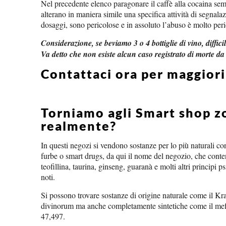
Nel precedente elenco paragonare il caffè alla cocaina semb
alterano in maniera simile una specifica attività di segnala
dosaggi, sono pericolose e in assoluto l’abuso è molto per
Considerazione, se beviamo 3 o 4 bottiglie di vino, diffi
Va detto che non esiste alcun caso registrato di morte da
Contattaci ora per maggior
Torniamo agli Smart shop z
realmente?
In questi negozi si vendono sostanze per lo più naturali c
furbe o smart drugs, da qui il nome del negozio, che cont
teofillina, taurina, ginseng, guaranà e molti altri principi p
noti.
Si possono trovare sostanze di origine naturale come il Kr
divinorum ma anche completamente sintetiche come il mef
47,497.