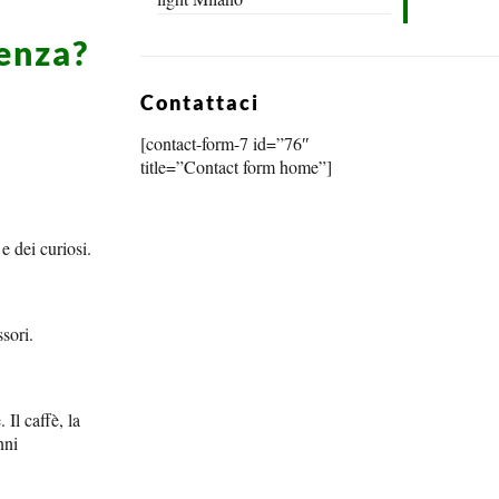
enza?
Contattaci
[contact-form-7 id=”76″
title=”Contact form home”]
e dei curiosi.
ssori.
Il caffè, la
nni