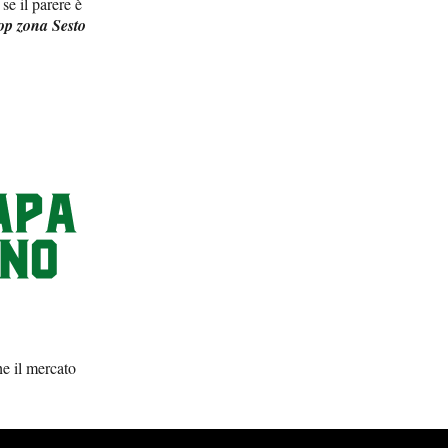
se il parere è
op zona Sesto
he il mercato