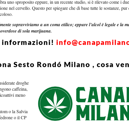
ra uno sproposito eppure, in un recente studio, si è rilevato come i due
zione nel cervello. Questo per spiegare che di base tutte le sostanze, pur 
icoloso.
cilmente sopravviviamo a un coma etilico; eppure l’alcol è legale e la 
 overdose di sola marijuana.
i informazioni!
info@canapamilan
ona Sesto Rondó Milano , cosa v
onsiderate droghe
engono caffeina,
sicoattivi meno
atom o la Salvia
edrone o il CP