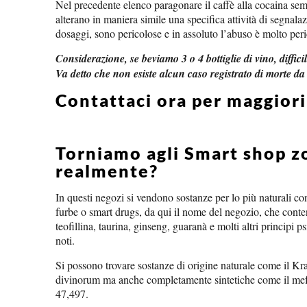
Nel precedente elenco paragonare il caffè alla cocaina semb
alterano in maniera simile una specifica attività di segnala
dosaggi, sono pericolose e in assoluto l’abuso è molto per
Considerazione, se beviamo 3 o 4 bottiglie di vino, diffi
Va detto che non esiste alcun caso registrato di morte da
Contattaci ora per maggior
Torniamo agli Smart shop z
realmente?
In questi negozi si vendono sostanze per lo più naturali c
furbe o smart drugs, da qui il nome del negozio, che cont
teofillina, taurina, ginseng, guaranà e molti altri principi p
noti.
Si possono trovare sostanze di origine naturale come il Kr
divinorum ma anche completamente sintetiche come il mef
47,497.