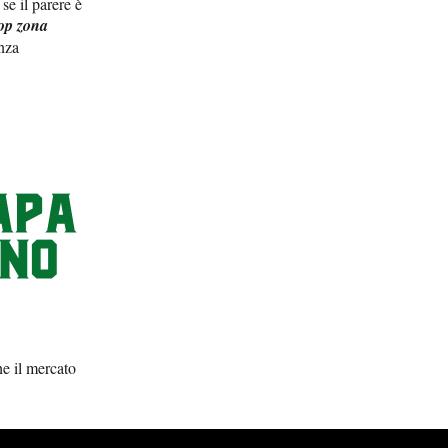
se il parere è
op zona
enza
he il mercato