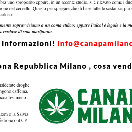
ra uno sproposito eppure, in un recente studio, si è rilevato come i due
zione nel cervello. Questo per spiegare che di base tutte le sostanze, pur 
icoloso.
cilmente sopravviviamo a un coma etilico; eppure l’alcol è legale e la 
 overdose di sola marijuana.
i informazioni!
info@canapamilan
ona Repubblica Milano , cosa ven
onsiderate droghe
engono caffeina,
sicoattivi meno
atom o la Salvia
edrone o il CP