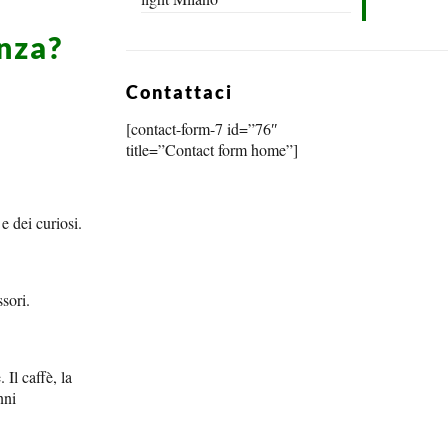
nza?
Contattaci
[contact-form-7 id=”76″
title=”Contact form home”]
e dei curiosi.
ssori.
Il caffè, la
nni