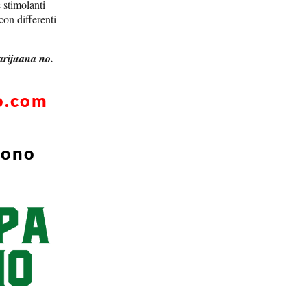
 stimolanti
con differenti
marijuana no.
o.com
dono