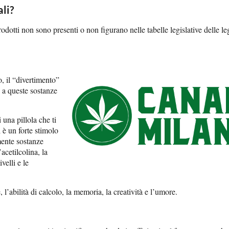
li?
odotti non sono presenti o non figurano nelle tabelle legislative delle le
, il “divertimento”
o a queste sostanze
 una pillola che ti
 è un forte stimolo
mente sostanze
cetilcolina, la
velli e le
’abilità di calcolo, la memoria, la creatività e l’umore.