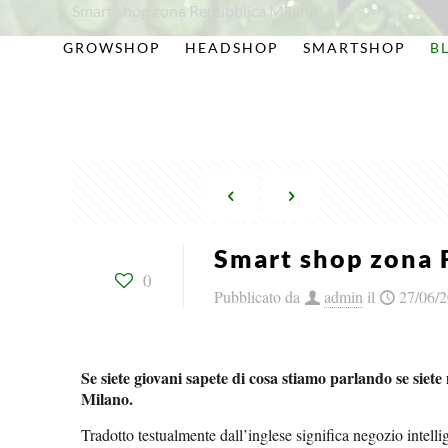
Smart shop zona Repubblica Milano
GROWSHOP
HEADSHOP
SMARTSHOP
B
Smart shop zona 
0
Pubblicato da
admin
il
27/06/
Se siete giovani sapete di cosa stiamo parlando se sie
Milano.
Tradotto testualmente dall’inglese significa negozio intelli