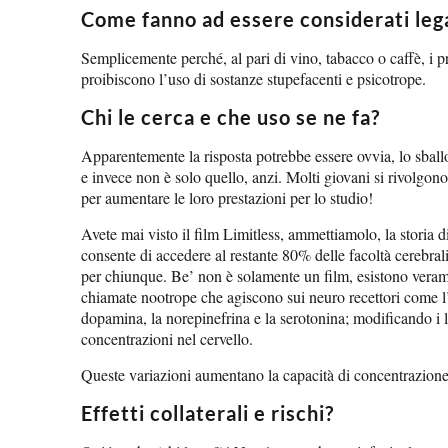
Come fanno ad essere considerati lega
Semplicemente perché, al pari di vino, tabacco o caffè, i pr
proibiscono l’uso di sostanze stupefacenti e psicotrope.
Chi le cerca e che uso se ne fa?
Apparentemente la risposta potrebbe essere ovvia, lo sballo
e invece non è solo quello, anzi. Molti giovani si rivolgon
per aumentare le loro prestazioni per lo studio!
Avete mai visto il film Limitless, ammettiamolo, la storia di
consente di accedere al restante 80% delle facoltà cerebrali
per chiunque. Be’ non è solamente un film, esistono vera
chiamate nootrope che agiscono sui neuro recettori come l’a
dopamina, la norepinefrina e la serotonina; modificando i li
concentrazioni nel cervello.
Queste variazioni aumentano la capacità di concentrazione, l
Effetti collaterali e rischi?