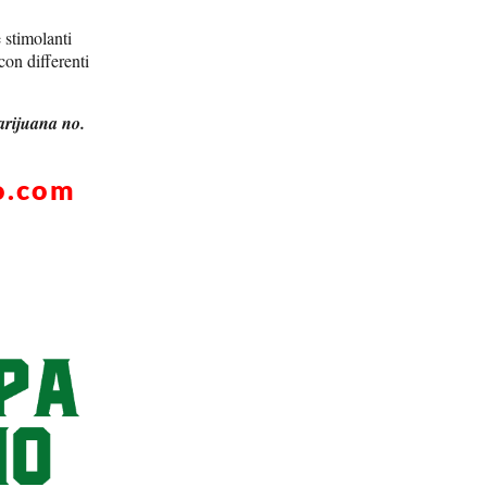
 stimolanti
con differenti
marijuana no.
o.com