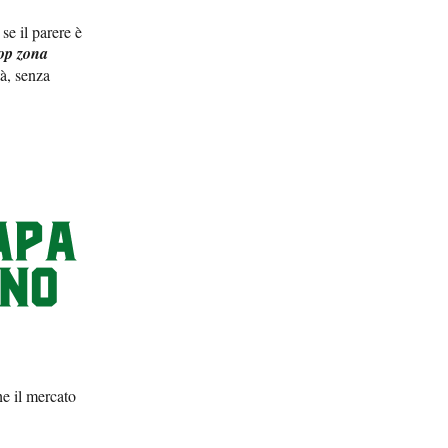
se il parere è
op zona
tà, senza
he il mercato