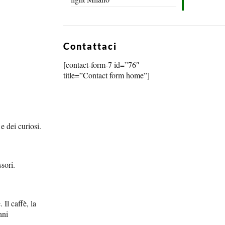
Contattaci
[contact-form-7 id=”76″
title=”Contact form home”]
e dei curiosi.
ssori.
Il caffè, la
nni