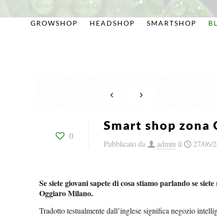
Smart shop zona Quarto Oggiaro Milano
GROWSHOP
HEADSHOP
SMARTSHOP
B
Smart shop zona 
0
Pubblicato da
admin
il
27/06/
Se siete giovani sapete di cosa stiamo parlando se sie
Oggiaro Milano.
Tradotto testualmente dall’inglese significa negozio intelli