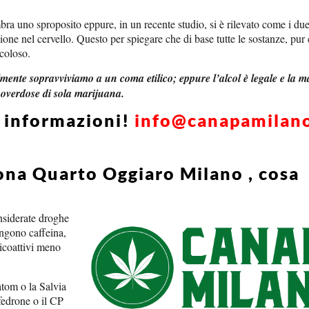
ra uno sproposito eppure, in un recente studio, si è rilevato come i due
zione nel cervello. Questo per spiegare che di base tutte le sostanze, pur 
icoloso.
cilmente sopravviviamo a un coma etilico; eppure l’alcol è legale e la 
 overdose di sola marijuana.
i informazioni!
info@canapamilan
ona Quarto Oggiaro Milano , cosa
onsiderate droghe
engono caffeina,
sicoattivi meno
atom o la Salvia
edrone o il CP