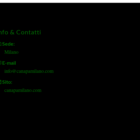
nfo & Contatti
Sede:
Milano
E-mail
info@canapamilano.com
Sito:
canapamilano.com