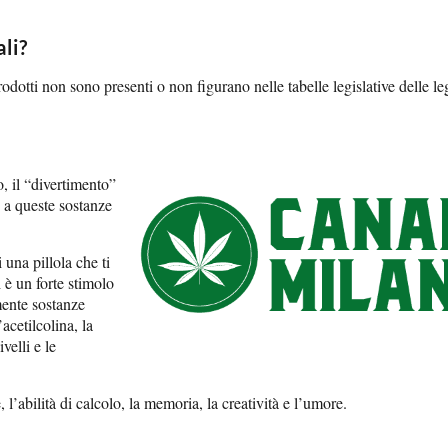
li?
odotti non sono presenti o non figurano nelle tabelle legislative delle le
, il “divertimento”
o a queste sostanze
 una pillola che ti
 è un forte stimolo
mente sostanze
cetilcolina, la
velli e le
’abilità di calcolo, la memoria, la creatività e l’umore.