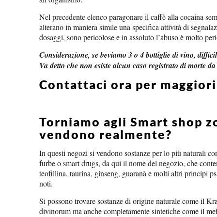
Nel precedente elenco paragonare il caffè alla cocaina semb
alterano in maniera simile una specifica attività di segnala
dosaggi, sono pericolose e in assoluto l’abuso è molto per
Considerazione, se beviamo 3 o 4 bottiglie di vino, diffi
Va detto che non esiste alcun caso registrato di morte da
Contattaci ora per maggior
Torniamo agli Smart shop z
vendono realmente?
In questi negozi si vendono sostanze per lo più naturali c
furbe o smart drugs, da qui il nome del negozio, che cont
teofillina, taurina, ginseng, guaranà e molti altri principi p
noti.
Si possono trovare sostanze di origine naturale come il Kr
divinorum ma anche completamente sintetiche come il mef