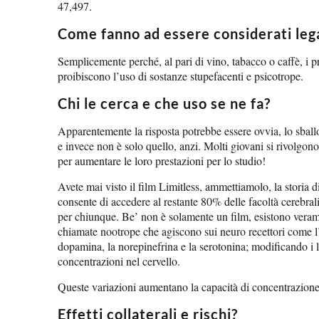
47,497.
Come fanno ad essere considerati lega
Semplicemente perché, al pari di vino, tabacco o caffè, i pr
proibiscono l’uso di sostanze stupefacenti e psicotrope.
Chi le cerca e che uso se ne fa?
Apparentemente la risposta potrebbe essere ovvia, lo sballo
e invece non è solo quello, anzi. Molti giovani si rivolgon
per aumentare le loro prestazioni per lo studio!
Avete mai visto il film Limitless, ammettiamolo, la storia di
consente di accedere al restante 80% delle facoltà cerebrali
per chiunque. Be’ non è solamente un film, esistono vera
chiamate nootrope che agiscono sui neuro recettori come l’a
dopamina, la norepinefrina e la serotonina; modificando i li
concentrazioni nel cervello.
Queste variazioni aumentano la capacità di concentrazione, l
Effetti collaterali e rischi?