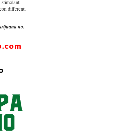
 stimolanti
con differenti
marijuana no.
o.com
o