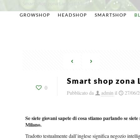
Smart shop zona Lancetti Milano
GROWSHOP
HEADSHOP
SMARTSHOP
B
Smart shop zona 
0
Pubblicato da
admin
il
27/06/
Se siete giovani sapete di cosa stiamo parlando se sie
Milano.
Tradotto testualmente dall’inglese significa negozio intelli