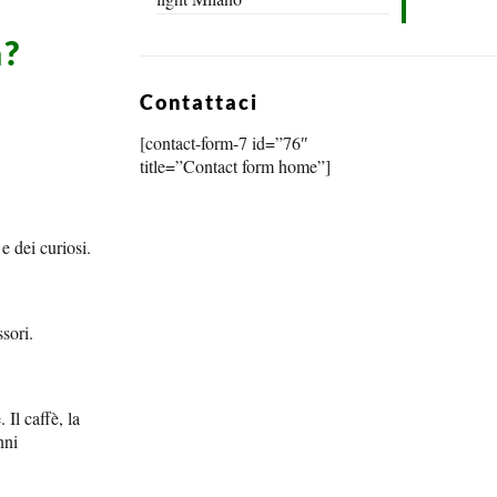
a?
Contattaci
[contact-form-7 id=”76″
title=”Contact form home”]
e dei curiosi.
ssori.
Il caffè, la
nni