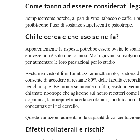
Come fanno ad essere considerati lega
Semplicemente perché, al pari di vino, tabacco o caffè, i pr
proibiscono l’uso di sostanze stupefacenti e psicotrope.
Chi le cerca e che uso se ne fa?
Apparentemente la risposta potrebbe essere ovvia, lo sballo
e invece non è solo quello, anzi. Molti giovani si rivolgon
per aumentare le loro prestazioni per lo studio!
Avete mai visto il film Limitless, ammettiamolo, la storia di
consente di accedere al restante 80% delle facoltà cerebrali
per chiunque. Be’ non è solamente un film, esistono vera
chiamate nootrope che agiscono sui neuro recettori come l’a
dopamina, la norepinefrina e la serotonina; modificando i li
concentrazioni nel cervello.
Queste variazioni aumentano la capacità di concentrazione, l
Effetti collaterali e rischi?