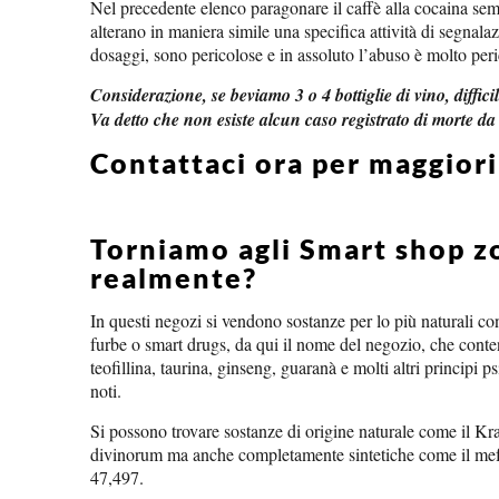
Nel precedente elenco paragonare il caffè alla cocaina semb
alterano in maniera simile una specifica attività di segnala
dosaggi, sono pericolose e in assoluto l’abuso è molto per
Considerazione, se beviamo 3 o 4 bottiglie di vino, diffi
Va detto che non esiste alcun caso registrato di morte da
Contattaci ora per maggior
Torniamo agli Smart shop z
realmente?
In questi negozi si vendono sostanze per lo più naturali c
furbe o smart drugs, da qui il nome del negozio, che cont
teofillina, taurina, ginseng, guaranà e molti altri principi p
noti.
Si possono trovare sostanze di origine naturale come il Kr
divinorum ma anche completamente sintetiche come il mef
47,497.