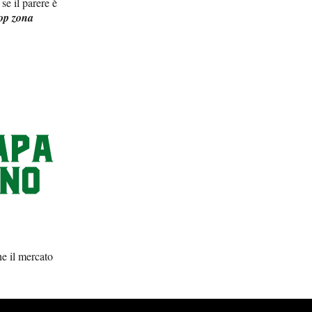
se il parere è
op zona
he il mercato