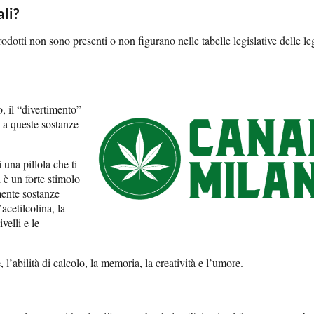
li?
odotti non sono presenti o non figurano nelle tabelle legislative delle le
, il “divertimento”
o a queste sostanze
 una pillola che ti
 è un forte stimolo
mente sostanze
cetilcolina, la
velli e le
’abilità di calcolo, la memoria, la creatività e l’umore.