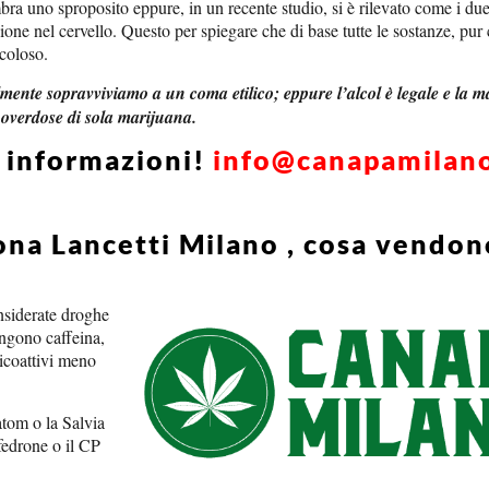
ra uno sproposito eppure, in un recente studio, si è rilevato come i due
zione nel cervello. Questo per spiegare che di base tutte le sostanze, pur 
icoloso.
cilmente sopravviviamo a un coma etilico; eppure l’alcol è legale e la 
 overdose di sola marijuana.
i informazioni!
info@canapamilan
ona Lancetti Milano , cosa vendon
onsiderate droghe
engono caffeina,
sicoattivi meno
atom o la Salvia
edrone o il CP