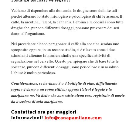
Sostanze psicoattive legali??
Vediamo di rispondere alla domanda, le droghe sono definite tali
perché alterano lo stato fisiologico e psicologico di chi le assume. Il
caffè, la nicotina, l’alcol, la cannabis, l’eroina e la cocaina sono tutte
droghe che, pur con differenti dosaggi, possono provocare dei seri
danni all’organismo.
Nel precedente elenco paragonare il caffè alla cocaina sembra uno
sproposito eppure, in un recente studio, si è rilevato come i due
stimolanti alterano in maniera simile una specifica attività di
segnalazione nel cervello. Questo per spiegare che di base tutte le
sostanze, pur con differenti dosaggi, sono pericolose e in assoluto
l’abuso è molto pericoloso.
Considerazione, se beviamo 3 o 4 bottiglie di vino, difficilmente
sopravviviamo a un coma etilico; eppure l’alcol è legale e la
marijuana no. Va detto che non esiste alcun caso registrato di morte
da overdose di sola marijuana.
Contattaci ora per maggiori
informazioni!
info@canapamilano.com