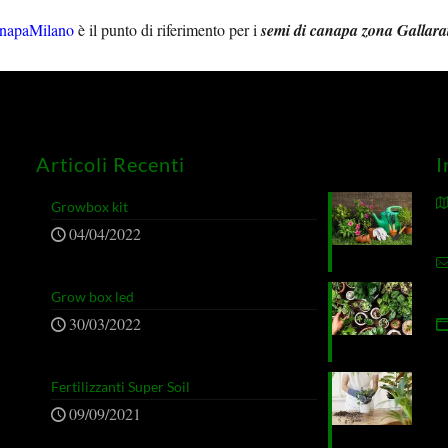
napaMilano
è il punto di riferimento per i
semi di canapa zona Gallara
Articoli Recenti
I
Growbox kit
04/04/2022
Grow box led
30/03/2022
Fertilizzanti Super Soil
09/09/2021