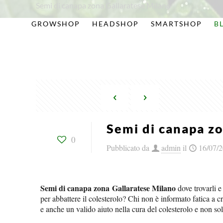
Semi di canapa zona Gallaratese Milano
GROWSHOP
HEADSHOP
SMARTSHOP
B
Semi di canapa z
0
Pubblicato da
admin
il
16/07/
Semi di canapa zona Gallaratese Milano
dove trovarli e
per abbattere il colesterolo? Chi non è informato fatica 
e anche un valido aiuto nella cura del colesterolo e non sol