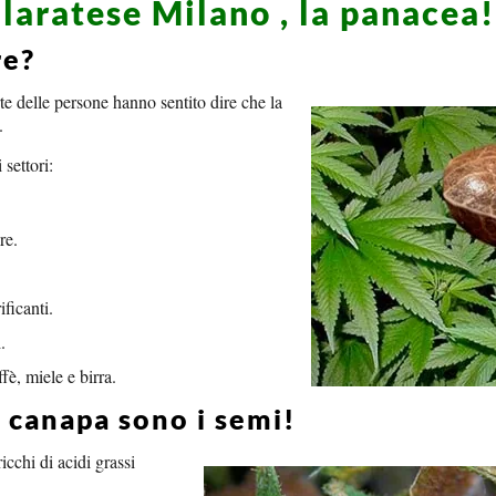
laratese Milano , la panacea!
re?
te delle persone hanno sentito dire che la
.
 settori:
re.
ificanti.
.
fè, miele e birra.
 canapa sono i semi!
cchi di acidi grassi