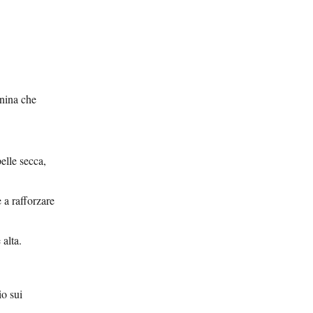
onina che
elle secca,
 a rafforzare
 alta.
io sui