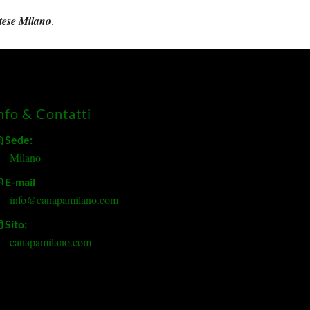
tese Milano
.
nfo & Contatti
Sede:
Milano
E-mail
info@canapamilano.com
Sito:
canapamilano.com