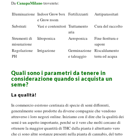
CanapaMilano
Da
troverete:
Illuminazione
Indoor Grow box
Fertilizzanti
Antiparassitari
e Grow room
Substrati
Vasi e contenitori
Trattamento
Cura del raccolto
aria
Strumenti di
Idroponica
Aeroponica
Fine fioritura e
misurazione
sapore
Regolazione
Irrigazione
Germinazione
Riscaldamento
PH
e taleaggio
terra ed acqua
Quali sono i parametri da tenere in
considerazione quando si acquista un
seme?
La qualità!
In commercio esistono centinaia di specie di semi differenti,
generalmente sono prodotte da diverse compagnie che vendono
attraverso i loro negozi online. Iniziamo con il dire che la qualità dei
semi è un aspetto importante, perché se è vero che molti cercano di
ottenere la maggior quantità di THC dalla pianta è altrettanto vero
che ci sono altre sostanze presenti nella pianta di cannabis, del tutto