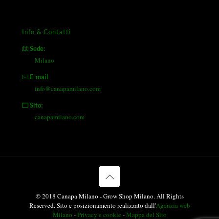
Info & Contatti
Sede:
Milano
E-mail
info@canapamilano.com
Sito:
canapamilano.com
© 2018 Canapa Milano - Grow Shop Milano. All Rights
Reserved. Sito e posizionamento realizzato dall'
Agenzia web
Milano
-
Privacy e cookie
-
Mappa del Sito