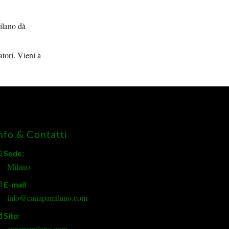
Milano dà
atori. Vieni a
nfo & Contatti
Sede:
Milano
E-mail
info@canapamilano.com
Sito:
canapamilano.com