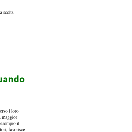
a scelta
quando
erso i loro
la maggior
 esempio il
tori, favorisce