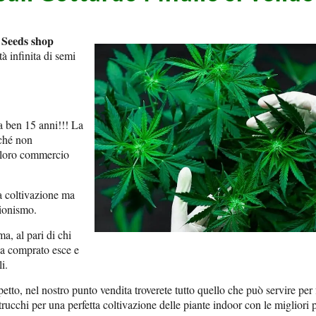
Seeds shop
n
à infinita di semi
da ben 15 anni!!! La
rché non
 loro commercio
la coltivazione ma
zionismo.
, al pari di chi
ha comprato esce e
i.
etto, nel nostro punto vendita troverete tutto quello che può servire per 
 trucchi per una perfetta coltivazione delle piante indoor con le migliori