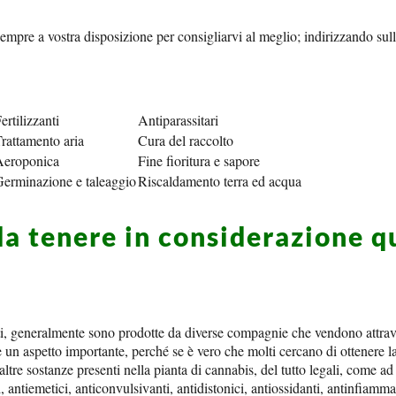
sempre a vostra disposizione per consigliarvi al meglio; indirizzando sull
ertilizzanti
Antiparassitari
rattamento aria
Cura del raccolto
Aeroponica
Fine fioritura e sapore
erminazione e taleaggio
Riscaldamento terra ed acqua
da tenere in considerazione 
ti, generalmente sono prodotte da diverse compagnie che vendono attrav
 è un aspetto importante, perché se è vero che molti cercano di ottenere 
altre sostanze presenti nella pianta di cannabis, del tutto legali, come ad
 antiemetici, anticonvulsivanti, antidistonici, antiossidanti, antinfiamma