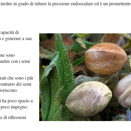
o inoltre in grado di ridurre la pressione endooculare ed è un promettente
capacità di
a e generare a sua
one sono
artire con i semi
zati che sono i più
ontrario dei semi
ioriscono.
hi ha poco spazio a
o poco impegno.
di riflessioni