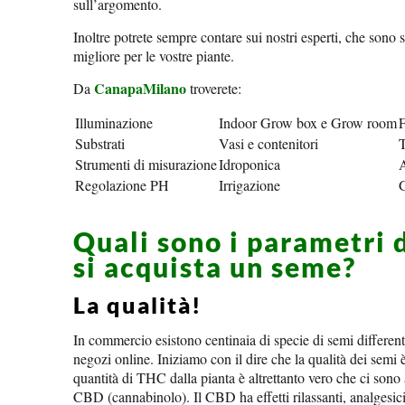
sull’argomento.
Inoltre potrete sempre contare sui nostri esperti, che sono 
migliore per le vostre piante.
CanapaMilano
Da
troverete:
Illuminazione
Indoor Grow box e Grow room
F
Substrati
Vasi e contenitori
T
Strumenti di misurazione
Idroponica
Regolazione PH
Irrigazione
G
Quali sono i parametri 
si acquista un seme?
La qualità!
In commercio esistono centinaia di specie di semi differen
negozi online. Iniziamo con il dire che la qualità dei semi
quantità di THC dalla pianta è altrettanto vero che ci sono 
CBD (cannabinolo). Il CBD ha effetti rilassanti, analgesici,