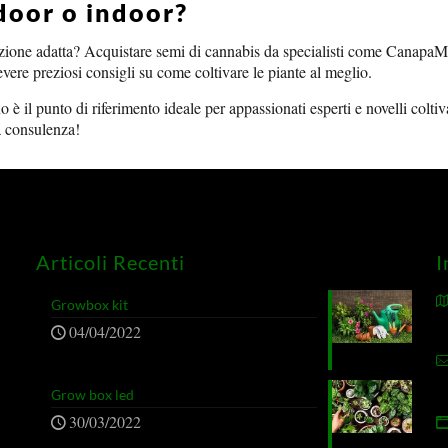
door o indoor?
inazione adatta? Acquistare semi di cannabis da specialisti come Canapa
cevere preziosi consigli su come coltivare le piante al meglio.
 il punto di riferimento ideale per appassionati esperti e novelli coltiv
ra consulenza!
Articoli Recenti
I
Growbox kit
04/04/2022
Grow box led
30/03/2022