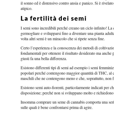
il sonno ed è distensivo contro ansia e panico. Si è rivelat
atipico.
La fertilità dei semi
I semi sono incredibili perché creano un ciclo infinito! La 
germogliare e svilupparsi fino a diventare una pianta adult
volta altri semi è un miracolo che si ripete senza fine.
Certo l’esperienza e la conoscenza dei metodi di coltivazi
fondamentali per ottenere il risultato desiderato ma anche p
giusti fa una bella differenza.
Esistono differenti tipi di semi ad esempio i semi femminiz
popolari perché contengono maggior quantità di THC, al c
maschili che ne contengono meno e che, soprattutto, non f
Esistono semi auto-fiorenti, particolarmente indicati per c
disposizione; perché non si sviluppano molto e richiedon
Insomma comprare un seme di cannabis comporta una serie 
sulle quali è bene confrontarsi prima di agire.