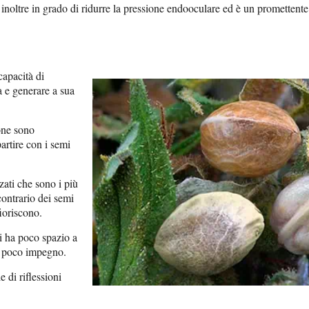
o inoltre in grado di ridurre la pressione endooculare ed è un promettente
capacità di
a e generare a sua
one sono
artire con i semi
zati che sono i più
ontrario dei semi
ioriscono.
hi ha poco spazio a
o poco impegno.
di riflessioni