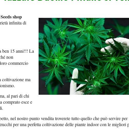
Seeds shop
n
ietà infinita di
da ben 15 anni!!! La
rché non
 loro commercio
la coltivazione ma
zionismo.
, al pari di chi
ha comprato esce e
i.
etto, nel nostro punto vendita troverete tutto quello che può servire per 
 trucchi per una perfetta coltivazione delle piante indoor con le migliori