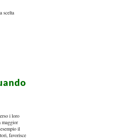
a scelta
quando
erso i loro
la maggior
 esempio il
tori, favorisce