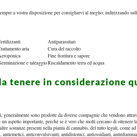
sempre a vostra disposizione per consigliarvi al meglio; indirizzando sull
ertilizzanti
Antiparassitari
rattamento aria
Cura del raccolto
Aeroponica
Fine fioritura e sapore
erminazione e taleaggio
Riscaldamento terra ed acqua
da tenere in considerazione 
ti, generalmente sono prodotte da diverse compagnie che vendono attrav
 è un aspetto importante, perché se è vero che molti cercano di ottenere 
altre sostanze presenti nella pianta di cannabis, del tutto legali, come ad
 antiemetici, anticonvulsivanti, antidistonici, antiossidanti, antinfiamma