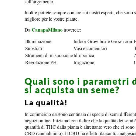
sull’argomento.
Inoltre potrete sempre contare sui nostri esperti, che sono 
migliore per le vostre piante.
CanapaMilano
Da
troverete:
Illuminazione
Indoor Grow box e Grow room
F
Substrati
Vasi e contenitori
T
Strumenti di misurazione
Idroponica
Regolazione PH
Irrigazione
G
Quali sono i parametri 
si acquista un seme?
La qualità!
In commercio esistono centinaia di specie di semi differen
negozi online. Iniziamo con il dire che la qualità dei semi
quantità di THC dalla pianta è altrettanto vero che ci sono 
CBD (cannabinolo). Il CBD ha effetti rilassanti, analgesici,