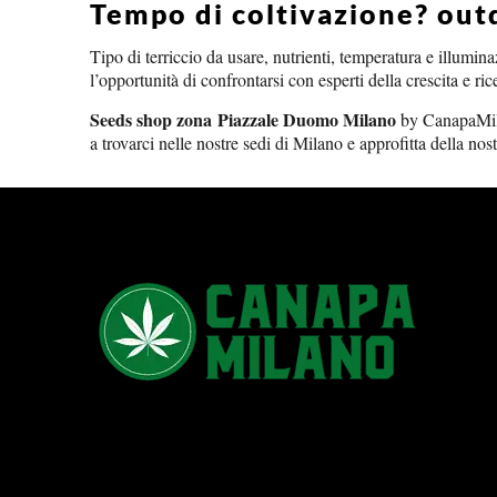
Tempo di coltivazione? out
Tipo di terriccio da usare, nutrienti, temperatura e illum
l’opportunità di confrontarsi con esperti della crescita e ri
Seeds shop zona Piazzale Duomo Milano
by CanapaMilan
a trovarci nelle nostre sedi di Milano e approfitta della no