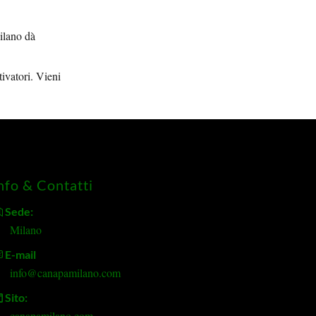
Milano dà
tivatori. Vieni
nfo & Contatti
Sede:
Milano
E-mail
info@canapamilano.com
Sito:
canapamilano.com