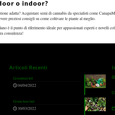
door o indoor?
inazione adatta? Acquistare semi di cannabis da specialisti come Canapa
cevere preziosi consigli su come coltivare le piante al meglio.
o è il punto di riferimento ideale per appassionati esperti e novelli col
stra consulenza!
Articoli Recenti
I
Growbox kit
04/04/2022
Grow box led
30/03/2022