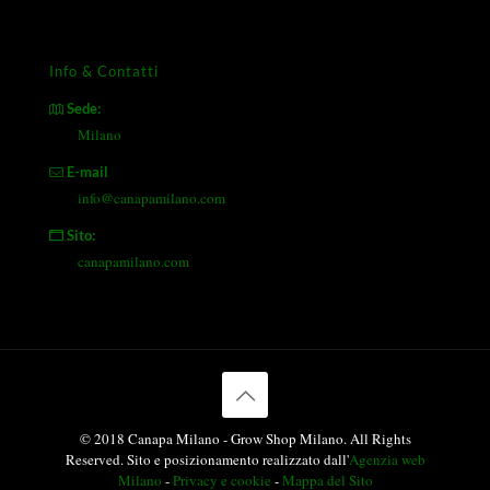
Info & Contatti
Sede:
Milano
E-mail
info@canapamilano.com
Sito:
canapamilano.com
© 2018 Canapa Milano - Grow Shop Milano. All Rights
Reserved. Sito e posizionamento realizzato dall'
Agenzia web
Milano
-
Privacy e cookie
-
Mappa del Sito