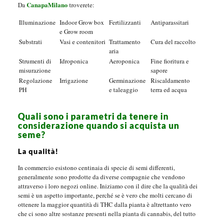
CanapaMilano
Da
troverete:
Illuminazione
Indoor Grow box
Fertilizzanti
Antiparassitari
e Grow room
Substrati
Vasi e contenitori
Trattamento
Cura del raccolto
aria
Strumenti di
Idroponica
Aeroponica
Fine fioritura e
misurazione
sapore
Regolazione
Irrigazione
Germinazione
Riscaldamento
PH
e taleaggio
terra ed acqua
Quali sono i parametri da tenere in
considerazione quando si acquista un
seme?
La qualità!
In commercio esistono centinaia di specie di semi differenti,
generalmente sono prodotte da diverse compagnie che vendono
attraverso i loro negozi online. Iniziamo con il dire che la qualità dei
semi è un aspetto importante, perché se è vero che molti cercano di
ottenere la maggior quantità di THC dalla pianta è altrettanto vero
che ci sono altre sostanze presenti nella pianta di cannabis, del tutto