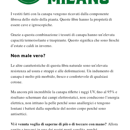
I vestiti fatti con la canapa vengono ricavati dalla componente
fibrosa dello stelo della pianta. Queste fibre hanno la proprietà di
essere cave e igroscopiche.
Grazie a questa combinazione i tessuti di canapa hanno un’elevata
capacità termoisolante e traspirante. Questo significa che sono freschi
d’estate e caldi in inverno.
Non male vero?
Le altre caratteristiche di questa fibra naturale sono un’elevata
resistenza ad usura e strappi e alle deformazioni. Un indumento di
canapa è molto più morbido, fresco e confortevole di qualsiasi
cotone.
Ma ancora più incredibile la canapa riflette i raggi UV, fino al 95% e
risultano schermare dai campi elettrostatici, non conducono l’energia
elettrica, non irritano la pelle perché sono anallergici e tengono
lontani i batteri dalla superficie del nostro corpo perché sono
antisettici.
Vi è venuta voglia di saperne di più o di toccare con mano?
Allora
venite a trovarci in uno dei nostri punti vendita, perché