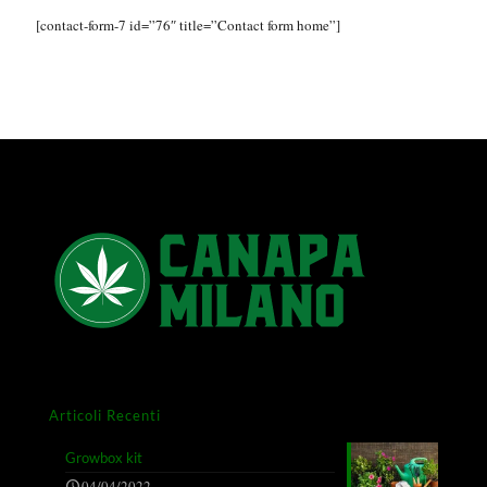
[contact-form-7 id=”76″ title=”Contact form home”]
Articoli Recenti
Growbox kit
04/04/2022