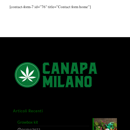
[contact-form-7 id=”76″ title=”Contact form home”]
Articoli Recenti
Growbox kit
04/04/2022