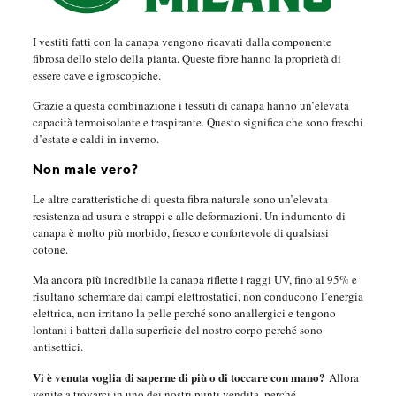
I vestiti fatti con la canapa vengono ricavati dalla componente
fibrosa dello stelo della pianta. Queste fibre hanno la proprietà di
essere cave e igroscopiche.
Grazie a questa combinazione i tessuti di canapa hanno un’elevata
capacità termoisolante e traspirante. Questo significa che sono freschi
d’estate e caldi in inverno.
Non male vero?
Le altre caratteristiche di questa fibra naturale sono un’elevata
resistenza ad usura e strappi e alle deformazioni. Un indumento di
canapa è molto più morbido, fresco e confortevole di qualsiasi
cotone.
Ma ancora più incredibile la canapa riflette i raggi UV, fino al 95% e
risultano schermare dai campi elettrostatici, non conducono l’energia
elettrica, non irritano la pelle perché sono anallergici e tengono
lontani i batteri dalla superficie del nostro corpo perché sono
antisettici.
Vi è venuta voglia di saperne di più o di toccare con mano?
Allora
venite a trovarci in uno dei nostri punti vendita, perché