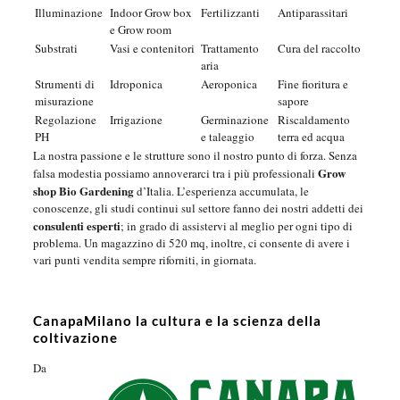
Illuminazione
Indoor Grow box
Fertilizzanti
Antiparassitari
e Grow room
Substrati
Vasi e contenitori
Trattamento
Cura del raccolto
aria
Strumenti di
Idroponica
Aeroponica
Fine fioritura e
misurazione
sapore
Regolazione
Irrigazione
Germinazione
Riscaldamento
PH
e taleaggio
terra ed acqua
La nostra passione e le strutture sono il nostro punto di forza. Senza
Grow
falsa modestia possiamo annoverarci tra i più professionali
shop Bio Gardening
d’Italia. L’esperienza accumulata, le
conoscenze, gli studi continui sul settore fanno dei nostri addetti dei
consulenti esperti
; in grado di assistervi al meglio per ogni tipo di
problema. Un magazzino di 520 mq, inoltre, ci consente di avere i
vari punti vendita sempre riforniti, in giornata.
CanapaMilano la cultura e la scienza della
coltivazione
Da