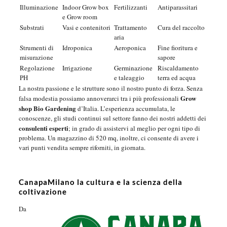
Illuminazione
Indoor Grow box
Fertilizzanti
Antiparassitari
e Grow room
Substrati
Vasi e contenitori
Trattamento
Cura del raccolto
aria
Strumenti di
Idroponica
Aeroponica
Fine fioritura e
misurazione
sapore
Regolazione
Irrigazione
Germinazione
Riscaldamento
PH
e taleaggio
terra ed acqua
La nostra passione e le strutture sono il nostro punto di forza. Senza
Grow
falsa modestia possiamo annoverarci tra i più professionali
shop Bio Gardening
d’Italia. L’esperienza accumulata, le
conoscenze, gli studi continui sul settore fanno dei nostri addetti dei
consulenti esperti
; in grado di assistervi al meglio per ogni tipo di
problema. Un magazzino di 520 mq, inoltre, ci consente di avere i
vari punti vendita sempre riforniti, in giornata.
CanapaMilano la cultura e la scienza della
coltivazione
Da