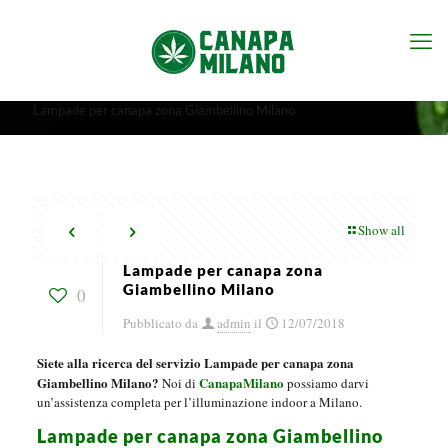
Lampade per canapa zona Giambellino Milano
Show all
Lampade per canapa zona
Giambellino Milano
0
Pubblicato da
admin
il
12/07/2018
Siete alla ricerca del servizio Lampade per canapa zona
Giambellino Milano?
CanapaMilano
Noi di
possiamo darvi
un’assistenza completa per l’illuminazione indoor a Milano.
Lampade per canapa zona Giambellino