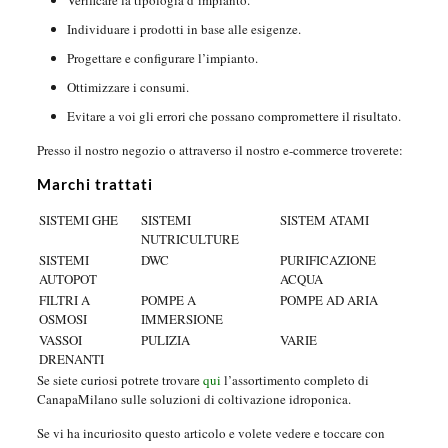
Verificare la tipologia d’impianto.
Individuare i prodotti in base alle esigenze.
Progettare e configurare l’impianto.
Ottimizzare i consumi.
Evitare a voi gli errori che possano compromettere il risultato.
Presso il nostro negozio o attraverso il nostro e-commerce troverete:
Marchi trattati
SISTEMI GHE
SISTEMI
SISTEM ATAMI
NUTRICULTURE
SISTEMI
DWC
PURIFICAZIONE
AUTOPOT
ACQUA
FILTRI A
POMPE A
POMPE AD ARIA
OSMOSI
IMMERSIONE
VASSOI
PULIZIA
VARIE
DRENANTI
Se siete curiosi potrete trovare
qui
l’assortimento completo di
CanapaMilano sulle soluzioni di coltivazione idroponica.
Se vi ha incuriosito questo articolo e volete vedere e toccare con