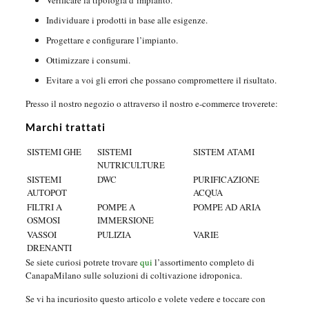
Verificare la tipologia d’impianto.
Individuare i prodotti in base alle esigenze.
Progettare e configurare l’impianto.
Ottimizzare i consumi.
Evitare a voi gli errori che possano compromettere il risultato.
Presso il nostro negozio o attraverso il nostro e-commerce troverete:
Marchi trattati
SISTEMI GHE
SISTEMI
SISTEM ATAMI
NUTRICULTURE
SISTEMI
DWC
PURIFICAZIONE
AUTOPOT
ACQUA
FILTRI A
POMPE A
POMPE AD ARIA
OSMOSI
IMMERSIONE
VASSOI
PULIZIA
VARIE
DRENANTI
Se siete curiosi potrete trovare
qui
l’assortimento completo di
CanapaMilano sulle soluzioni di coltivazione idroponica.
Se vi ha incuriosito questo articolo e volete vedere e toccare con