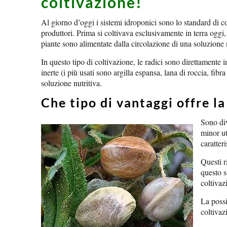
coltivazione!
Al giorno d’oggi i sistemi idroponici sono lo standard di c
produttori. Prima si coltivava esclusivamente in terra oggi,
piante sono alimentate dalla circolazione di una soluzione n
In questo tipo di coltivazione, le radici sono direttamente
inerte (i più usati sono argilla espansa, lana di roccia, fibra
soluzione nutritiva.
Che tipo di vantaggi offre l
Sono div
minor ut
caratteri
Questi r
questo s
coltivaz
La possi
coltivaz