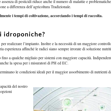
e assenza di pesticidi riduce anche il numero di malattie e problematiche
ione a differenza dell’agricoltura Tradizionale.
lmente i tempi di coltivazione, accorciando i tempi di raccolta.
i idroponiche?
 per realizzare l’impianto. Inoltre e la necessità di un maggiore controll
esperienza affinché le radici siano sempre irrorate di soluzione nutrit
uro fino a qualche migliaio per sistemi con maggiore capacità. Indipende
anche la spesa per i misuratori di PH ed EC.
rminano le condizioni ideali per il maggior assorbimento di nutrienti da
capacità del nostro
i opzioni