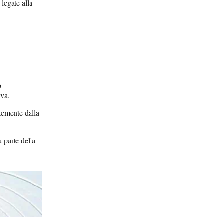
 legate alla
o
iva.
ntemente dalla
 parte della