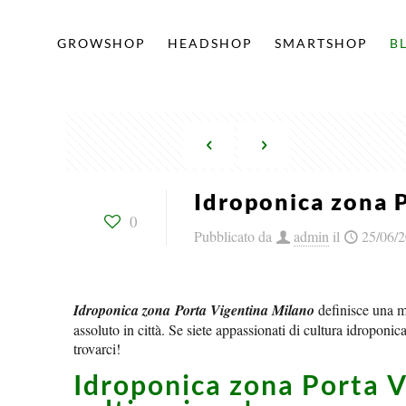
GROWSHOP
HEADSHOP
SMARTSHOP
B
Idroponica zona 
0
Pubblicato da
admin
il
25/06/
Idroponica zona Porta Vigentina Milano
definisce una m
assoluto in città. Se siete appassionati di cultura idroponica
trovarci!
Idroponica zona Porta V