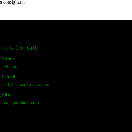
 consigliarvi
nfo & Contatti
Sede:
Milano
E-mail
info@canapamilano.com
Sito:
canapamilano.com