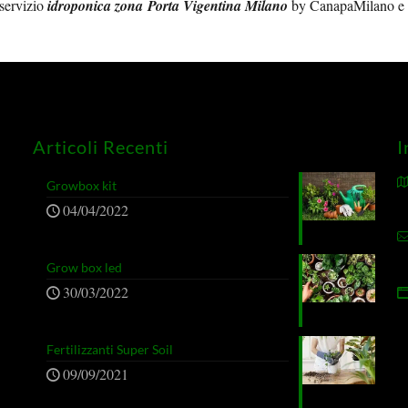
 servizio
idroponica zona Porta Vigentina Milano
by CanapaMilano e a
Articoli Recenti
I
Growbox kit
04/04/2022
Grow box led
30/03/2022
Fertilizzanti Super Soil
09/09/2021