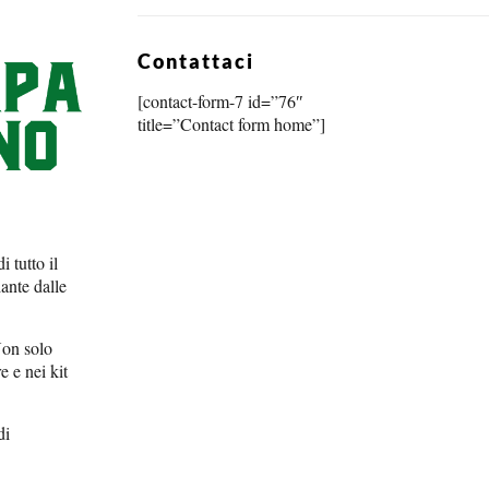
Contattaci
[contact-form-7 id=”76″
title=”Contact form home”]
 tutto il
ante dalle
 Non solo
e e nei kit
di