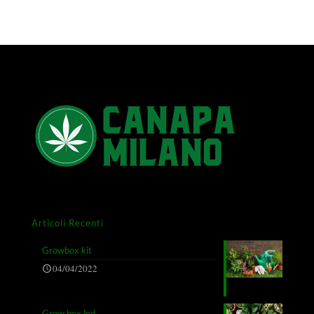
Articoli Recenti
Growbox kit
04/04/2022
Grow box led