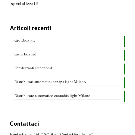
specializzati!
Articoli recenti
Growbox kit
Grow box led
Fertilizzanti Super Soil
Distributori automatici canapa light Milano
Distributore automatico cannabis light Milano
Contattaci
[contact-form-7 id=”76″ title=”Contact form home”]