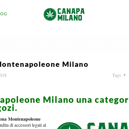
LOG
Montenapoleone Milano
2018
Tags
apoleone Milano una categor
gozi.
zona Montenapoleone
dita di accessori legati al