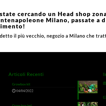
 state cercando un Head shop zon
ntenapoleone Milano, passate a d
timento!
etto il più vecchio, negozio a Milano che trat
Articoli Recenti
I
Growbox kit
04/04/2022
Grow box led