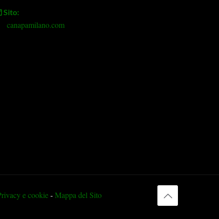
Sito:
canapamilano.com
Privacy e cookie
-
Mappa del Sito