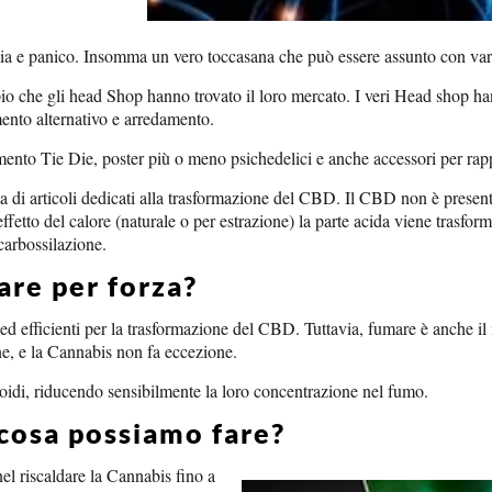
nsia e panico. Insomma un vero toccasana che può essere assunto con var
pio che gli head Shop hanno trovato il loro mercato. I veri Head shop ha
mento alternativo e arredamento.
ento Tie Die, poster più o meno psichedelici e anche accessori per rapp
ita di articoli dedicati alla trasformazione del CBD. Il CBD non è present
fetto del calore (naturale o per estrazione) la parte acida viene trasform
carbossilazione.
re per forza?
ed efficienti per la trasformazione del CBD. Tuttavia, fumare è anche 
e, e la Cannabis non fa eccezione.
oidi, riducendo sensibilmente la loro concentrazione nel fumo.
 cosa possiamo fare?
nel riscaldare la Cannabis fino a