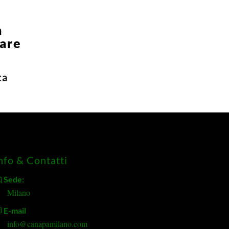
a
are
ta
nfo & Contatti
Sede:
Milano
E-mail
info@canapamilano.com