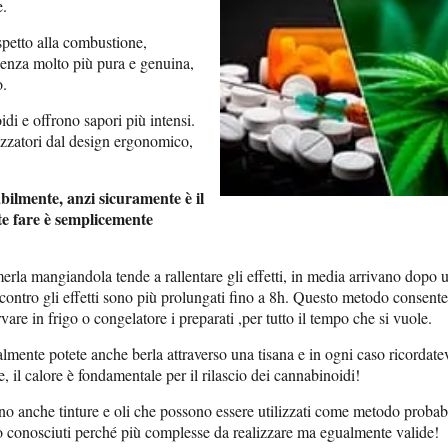
e.
spetto alla combustione,
ienza molto più pura e genuina,
o.
di e offrono sapori più intensi.
zatori dal design ergonomico,
ilmente, anzi sicuramente è il
te fare è semplicemente
rla mangiandola tende a rallentare gli effetti, in media arrivano dopo 
contro gli effetti sono più prolungati fino a 8h. Questo metodo consente
vare in frigo o congelatore i preparati ,per tutto il tempo che si vuole.
lmente potete anche berla attraverso una tisana e in ogni caso ricordatev
, il calore è fondamentale per il rilascio dei cannabinoidi!
no anche tinture e oli che possono essere utilizzati come metodo proba
 conosciuti perché più complesse da realizzare ma egualmente valide!