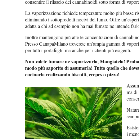
consentire il rilascio dei cannabinoidi sotto forma di vapor
La vaporizzazione richiede temperature molto più basse ri
eliminando i sottoprodotti nocivi del fumo. Offre un’esper
adatta a chi ad esempio non ha mai fumato ne intende farl
Inoltre mantengono più alte le concentrazioni di cannabinoi
Presso CanapaMilano troverete un’ampia gamma di vaporiz
per tutti i portafogli, ma anche per i clienti più esigenti.
Non volete fumare ne vaporizzarla, Mangiatela! Probab
modo più saporito di assumerla! Tutto quello che dove
cucinarla realizzando biscotti, crepes o pizza!
Assume
ma di 
conser
Natura
sempre
Esisto
i meno