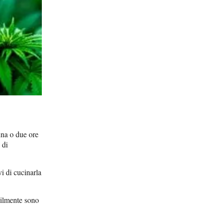
una o due ore
 di
i di cucinarla
bilmente sono