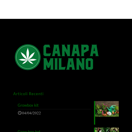
Articoli Recenti
Growbox kit
04/04/2022
Grow box led