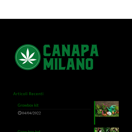
Articoli Recenti
Growbox kit
04/04/2022
Grow box led