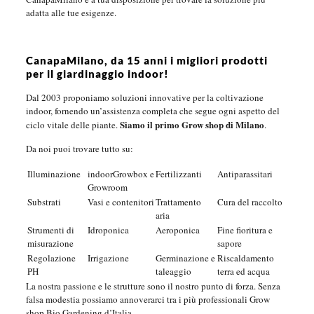
adatta alle tue esigenze.
CanapaMilano, da 15 anni i migliori prodotti
per il giardinaggio indoor!
Dal 2003 proponiamo soluzioni innovative per la coltivazione
indoor, fornendo un’assistenza completa che segue ogni aspetto del
Siamo il primo Grow shop di Milano
ciclo vitale delle piante.
.
Da noi puoi trovare tutto su:
Illuminazione
indoorGrowbox e
Fertilizzanti
Antiparassitari
Growroom
Substrati
Vasi e contenitori
Trattamento
Cura del raccolto
aria
Strumenti di
Idroponica
Aeroponica
Fine fioritura e
misurazione
sapore
Regolazione
Irrigazione
Germinazione e
Riscaldamento
PH
taleaggio
terra ed acqua
La nostra passione e le strutture sono il nostro punto di forza. Senza
falsa modestia possiamo annoverarci tra i più professionali Grow
shop Bio Gardening d’Italia.