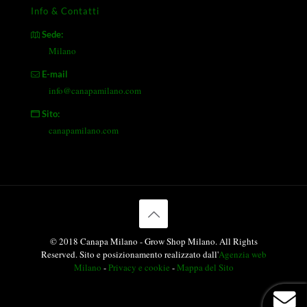
Info & Contatti
Sede:
Milano
E-mail
info@canapamilano.com
Sito:
canapamilano.com
© 2018 Canapa Milano - Grow Shop Milano. All Rights
Reserved. Sito e posizionamento realizzato dall'
Agenzia web
Milano
-
Privacy e cookie
-
Mappa del Sito