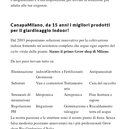
adatta alle tue esigenze.
CanapaMilano, da 15 anni i migliori prodotti
per il giardinaggio indoor!
Dal 2003 proponiamo soluzioni innovative per la coltivazione
indoor, fornendo un’assistenza completa che segue ogni aspetto del
Siamo il primo Grow shop di Milano
ciclo vitale delle piante.
.
Da noi puoi trovare tutto su:
Illuminazione
indoorGrowbox e
Fertilizzanti
Antiparassitari
Growroom
Substrati
Vasi e contenitori
Trattamento
Cura del raccolto
aria
Strumenti di
Idroponica
Aeroponica
Fine fioritura e
misurazione
sapore
Regolazione
Irrigazione
Germinazione e
Riscaldamento
PH
taleaggio
terra ed acqua
La nostra passione e le strutture sono il nostro punto di forza. Senza
falsa modestia possiamo annoverarci tra i più professionali Grow
shop Bio Gardening d’Italia.