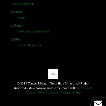
Info & Contatti
Sede:
Milano
E-mail
info@canapamilano.com
Sito:
canapamilano.com
© 2018 Canapa Milano - Grow Shop Milano. All Rights
Reserved. Sito e posizionamento realizzato dall'
Agenzia web
Milano
-
Privacy e cookie
-
Mappa del Sito