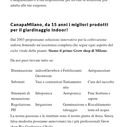
adatta alle tue esigenze.
CanapaMilano, da 15 anni i migliori prodotti
per il giardinaggio indoor!
Dal 2003 proponiamo soluzioni innovative per la coltivazione
indoor, fornendo un’assistenza completa che segue ogni aspetto del
Siamo il primo Grow shop di Milano
ciclo vitale delle piante.
.
Da noi puoi trovare tutto su:
Illuminazione
indoorGrowbox e
Fertilizzanti
Antiparassitari
Growroom
Substrati
Vasi e contenitori
Trattamento
Cura del raccolto
aria
Strumenti di
Idroponica
Aeroponica
Fine fioritura e
misurazione
sapore
Regolazione
Irrigazione
Germinazione e
Riscaldamento
PH
taleaggio
terra ed acqua
La nostra passione e le strutture sono il nostro punto di forza. Senza
falsa modestia possiamo annoverarci tra i più professionali Grow
shop Bio Gardening d’Italia.