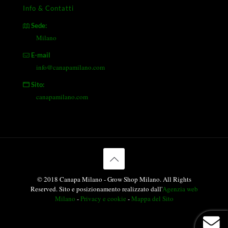
Info & Contatti
Sede:
Milano
E-mail
info@canapamilano.com
Sito:
canapamilano.com
© 2018 Canapa Milano - Grow Shop Milano. All Rights
Reserved. Sito e posizionamento realizzato dall'
Agenzia web
Milano
-
Privacy e cookie
-
Mappa del Sito