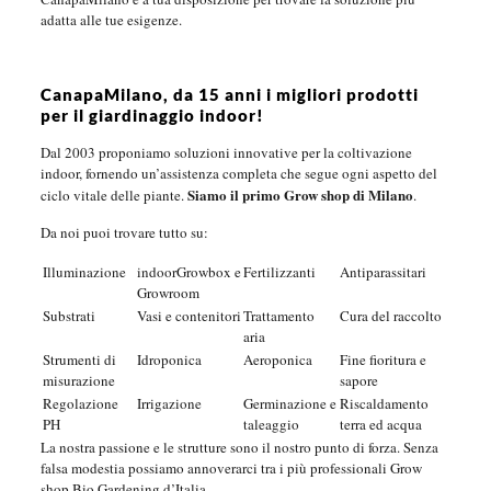
adatta alle tue esigenze.
CanapaMilano, da 15 anni i migliori prodotti
per il giardinaggio indoor!
Dal 2003 proponiamo soluzioni innovative per la coltivazione
indoor, fornendo un’assistenza completa che segue ogni aspetto del
Siamo il primo Grow shop di Milano
ciclo vitale delle piante.
.
Da noi puoi trovare tutto su:
Illuminazione
indoorGrowbox e
Fertilizzanti
Antiparassitari
Growroom
Substrati
Vasi e contenitori
Trattamento
Cura del raccolto
aria
Strumenti di
Idroponica
Aeroponica
Fine fioritura e
misurazione
sapore
Regolazione
Irrigazione
Germinazione e
Riscaldamento
PH
taleaggio
terra ed acqua
La nostra passione e le strutture sono il nostro punto di forza. Senza
falsa modestia possiamo annoverarci tra i più professionali Grow
shop Bio Gardening d’Italia.