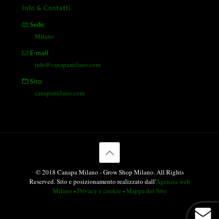
Info & Contatti
Sede:
Milano
E-mail
info@canapamilano.com
Sito:
canapamilano.com
© 2018 Canapa Milano - Grow Shop Milano. All Rights
Reserved. Sito e posizionamento realizzato dall'
Agenzia web
Milano
-
Privacy e cookie
-
Mappa del Sito