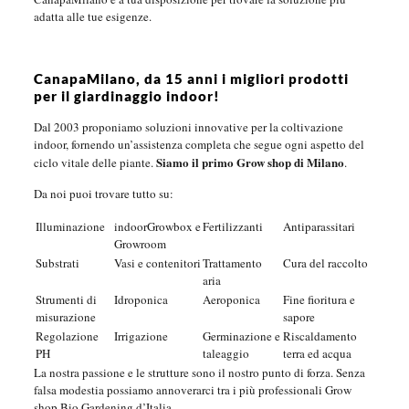
adatta alle tue esigenze.
CanapaMilano, da 15 anni i migliori prodotti
per il giardinaggio indoor!
Dal 2003 proponiamo soluzioni innovative per la coltivazione
indoor, fornendo un’assistenza completa che segue ogni aspetto del
Siamo il primo Grow shop di Milano
ciclo vitale delle piante.
.
Da noi puoi trovare tutto su:
Illuminazione
indoorGrowbox e
Fertilizzanti
Antiparassitari
Growroom
Substrati
Vasi e contenitori
Trattamento
Cura del raccolto
aria
Strumenti di
Idroponica
Aeroponica
Fine fioritura e
misurazione
sapore
Regolazione
Irrigazione
Germinazione e
Riscaldamento
PH
taleaggio
terra ed acqua
La nostra passione e le strutture sono il nostro punto di forza. Senza
falsa modestia possiamo annoverarci tra i più professionali Grow
shop Bio Gardening d’Italia.