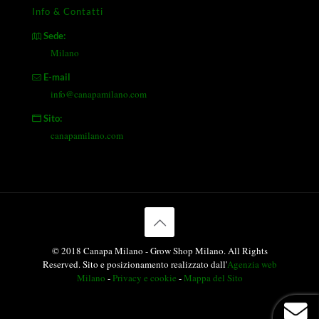
Info & Contatti
Sede:
Milano
E-mail
info@canapamilano.com
Sito:
canapamilano.com
© 2018 Canapa Milano - Grow Shop Milano. All Rights
Reserved. Sito e posizionamento realizzato dall'
Agenzia web
Milano
-
Privacy e cookie
-
Mappa del Sito