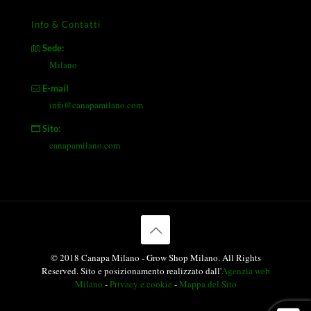
Info & Contatti
Sede:
Milano
E-mail
info@canapamilano.com
Sito:
canapamilano.com
© 2018 Canapa Milano - Grow Shop Milano. All Rights
Reserved. Sito e posizionamento realizzato dall'
Agenzia web
Milano
-
Privacy e cookie
-
Mappa del Sito