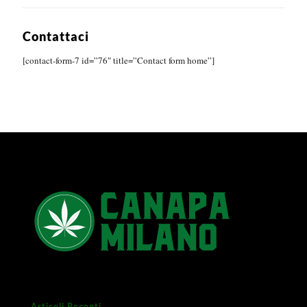
Contattaci
[contact-form-7 id=”76″ title=”Contact form home”]
Articoli Recenti