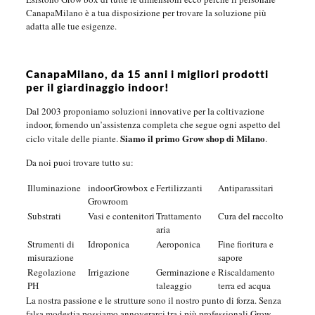
CanapaMilano è a tua disposizione per trovare la soluzione più
adatta alle tue esigenze.
CanapaMilano, da 15 anni i migliori prodotti
per il giardinaggio indoor!
Dal 2003 proponiamo soluzioni innovative per la coltivazione
indoor, fornendo un’assistenza completa che segue ogni aspetto del
Siamo il primo Grow shop di Milano
ciclo vitale delle piante.
.
Da noi puoi trovare tutto su:
Illuminazione
indoorGrowbox e
Fertilizzanti
Antiparassitari
Growroom
Substrati
Vasi e contenitori
Trattamento
Cura del raccolto
aria
Strumenti di
Idroponica
Aeroponica
Fine fioritura e
misurazione
sapore
Regolazione
Irrigazione
Germinazione e
Riscaldamento
PH
taleaggio
terra ed acqua
La nostra passione e le strutture sono il nostro punto di forza. Senza
falsa modestia possiamo annoverarci tra i più professionali Grow