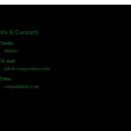
nfo & Contatti
Sede:
Milano
E-mail
info@canapamilano.com
Sito:
canapamilano.com