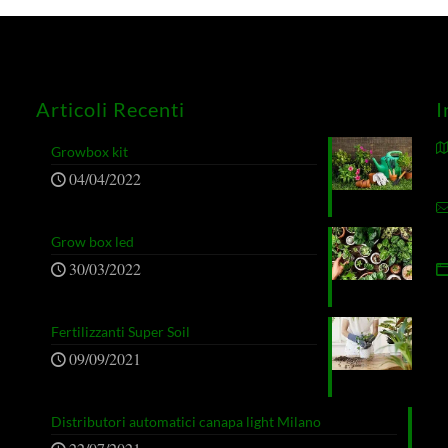
Articoli Recenti
I
Growbox kit
04/04/2022
Grow box led
30/03/2022
Fertilizzanti Super Soil
09/09/2021
Distributori automatici canapa light Milano