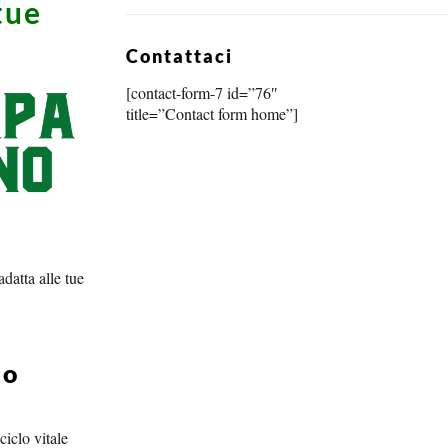
tue
Contattaci
[contact-form-7 id=”76″
title=”Contact form home”]
datta alle tue
io
iclo vitale