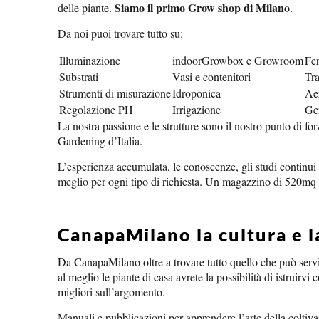
Siamo il primo Grow shop di Milano
delle piante.
.
Da noi puoi trovare tutto su:
Illuminazione
indoorGrowbox e Growroom
Fer
Substrati
Vasi e contenitori
Tra
Strumenti di misurazione
Idroponica
Ae
Regolazione PH
Irrigazione
Ge
La nostra passione e le strutture sono il nostro punto di f
Gardening d’Italia.
L’esperienza accumulata, le conoscenze, gli studi continui su
meglio per ogni tipo di richiesta. Un magazzino di 520mq ci
CanapaMilano la cultura e l
Da CanapaMilano oltre a trovare tutto quello che può servi
al meglio le piante di casa avrete la possibilità di istruirvi
migliori sull’argomento.
Manuali e pubblicazioni per apprendere l’arte della coltiva