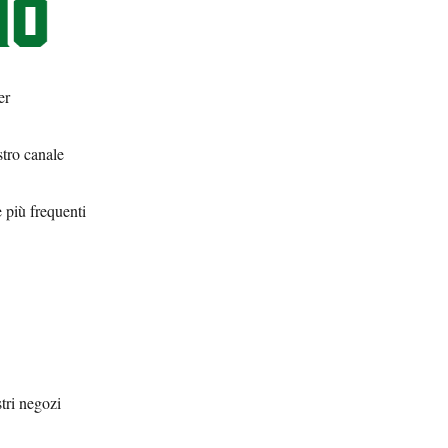
er
stro canale
 più frequenti
stri negozi