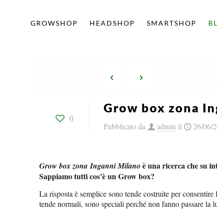
GROWSHOP
HEADSHOP
SMARTSHOP
B
Grow box zona In
0
Pubblicato da
admin
il
26/06/
è una ricerca che su in
Grow box zona Inganni Milano
Sappiamo tutti cos’è un Grow box?
La risposta è semplice sono tende costruite per consentire 
tende normali, sono speciali perché non fanno passare la luce