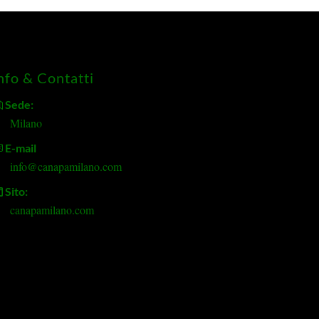
nfo & Contatti
Sede:
Milano
E-mail
info@canapamilano.com
Sito:
canapamilano.com