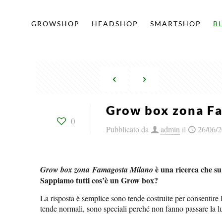
GROWSHOP
HEADSHOP
SMARTSHOP
B
Grow box zona F
0
Pubblicato da
admin
il
26/06/
è una ricerca che su
Grow box zona Famagosta Milano
Sappiamo tutti cos’è un Grow box?
La risposta è semplice sono tende costruite per consentire 
tende normali, sono speciali perché non fanno passare la luce