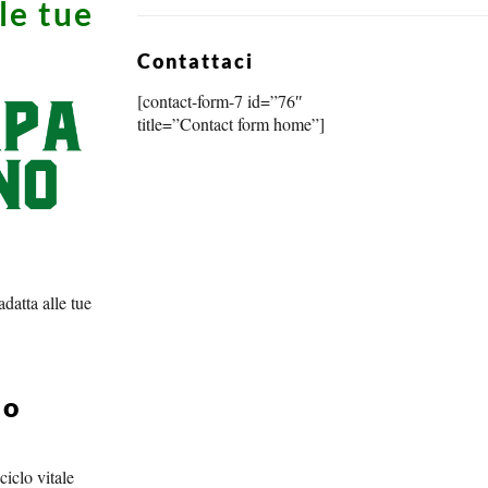
le tue
Contattaci
[contact-form-7 id=”76″
title=”Contact form home”]
datta alle tue
io
iclo vitale