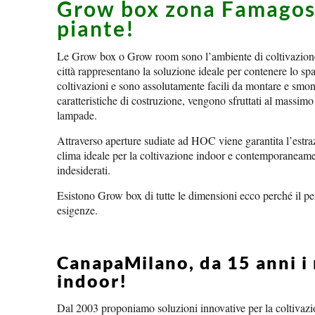
Grow box zona Famagosta
piante!
Le Grow box o Grow room sono l’ambiente di coltivazione 
città rappresentano la soluzione ideale per contenere lo spa
coltivazioni e sono assolutamente facili da montare e smont
caratteristiche di costruzione, vengono sfruttati al massimo
lampade.
Attraverso aperture sudiate ad HOC viene garantita l’estrazi
clima ideale per la coltivazione indoor e contemporaneamen
indesiderati.
Esistono Grow box di tutte le dimensioni ecco perché il pe
esigenze.
CanapaMilano, da 15 anni i m
indoor!
Dal 2003 proponiamo soluzioni innovative per la coltivazio