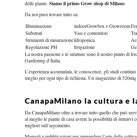
Siamo il primo Grow shop di Milano
delle piante.
.
Da noi puoi trovare tutto su:
Illuminazione
indoorGrowbox e Growroom
Fer
Substrati
Vasi e contenitori
Tra
Strumenti di misurazione
Idroponica
Ae
Regolazione PH
Irrigazione
Ge
La nostra passione e le strutture sono il nostro punto di f
Gardening d’Italia.
L’esperienza accumulata, le conoscenze, gli studi continui su
meglio per ogni tipo di richiesta. Un magazzino di 520mq ci
CanapaMilano la cultura e l
Da CanapaMilano oltre a trovare tutto quello che può servi
al meglio le piante di casa avrete la possibilità di istruirvi
migliori sull’argomento.
Manuali e pubblicazioni per apprendere l’arte della coltiva