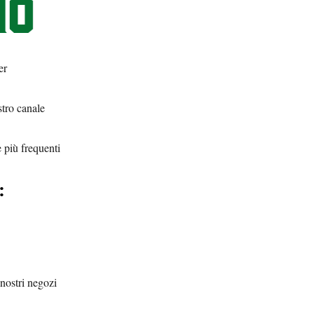
er
stro canale
 più frequenti
:
i nostri negozi