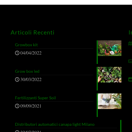
Articoli Recenti
I
Growbox kit
04/04/2022
Grow box led
30/03/2022
Fertilizzanti Super Soil
09/09/2021
Distributori automatici canapa light Milano