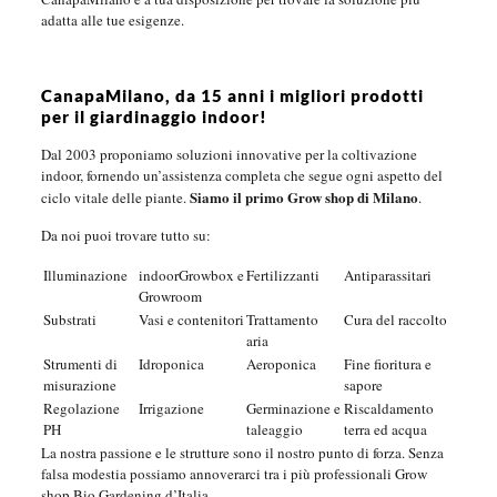
adatta alle tue esigenze.
CanapaMilano, da 15 anni i migliori prodotti
per il giardinaggio indoor!
Dal 2003 proponiamo soluzioni innovative per la coltivazione
indoor, fornendo un’assistenza completa che segue ogni aspetto del
Siamo il primo Grow shop di Milano
ciclo vitale delle piante.
.
Da noi puoi trovare tutto su:
Illuminazione
indoorGrowbox e
Fertilizzanti
Antiparassitari
Growroom
Substrati
Vasi e contenitori
Trattamento
Cura del raccolto
aria
Strumenti di
Idroponica
Aeroponica
Fine fioritura e
misurazione
sapore
Regolazione
Irrigazione
Germinazione e
Riscaldamento
PH
taleaggio
terra ed acqua
La nostra passione e le strutture sono il nostro punto di forza. Senza
falsa modestia possiamo annoverarci tra i più professionali Grow
shop Bio Gardening d’Italia.