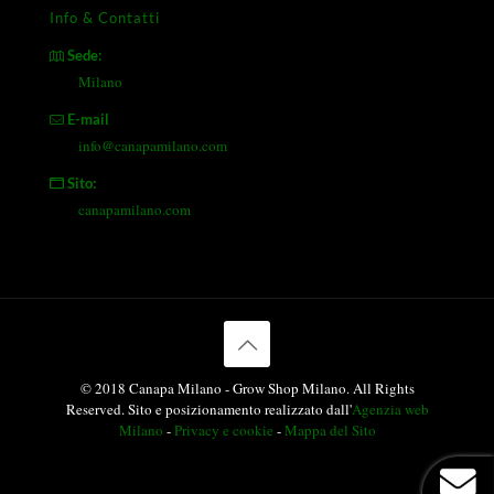
Info & Contatti
Sede:
Milano
E-mail
info@canapamilano.com
Sito:
canapamilano.com
© 2018 Canapa Milano - Grow Shop Milano. All Rights
Reserved. Sito e posizionamento realizzato dall'
Agenzia web
Milano
-
Privacy e cookie
-
Mappa del Sito