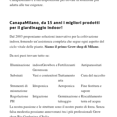
adatta alle tue esigenze.
CanapaMilano, da 15 anni i migliori prodotti
per il giardinaggio indoor!
Dal 2003 proponiamo soluzioni innovative per la coltivazione
indoor, fornendo un’assistenza completa che segue ogni aspetto del
Siamo il primo Grow shop di Milano
ciclo vitale delle piante.
.
Da noi puoi trovare tutto su:
Illuminazione
indoorGrowbox e
Fertilizzanti
Antiparassitari
Growroom
Substrati
Vasi e contenitori
Trattamento
Cura del raccolto
aria
Strumenti di
Idroponica
Aeroponica
Fine fioritura e
misurazione
sapore
Regolazione
Irrigazione
Germinazione e
Riscaldamento
PH
taleaggio
terra ed acqua
La nostra passione e le strutture sono il nostro punto di forza. Senza
falsa modestia possiamo annoverarci tra i più professionali Grow
shop Bio Gardening d’Italia.