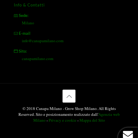
Info & Contatti
Sede:
Milano
E-mail
info@canapamilano.com
Sito:
canapamilano.com
© 2018 Canapa Milano - Grow Shop Milano. All Rights
Reserved. Sito e posizionamento realizzato dall'
Agenzia web
Milano
-
Privacy e cookie
-
Mappa del Sito