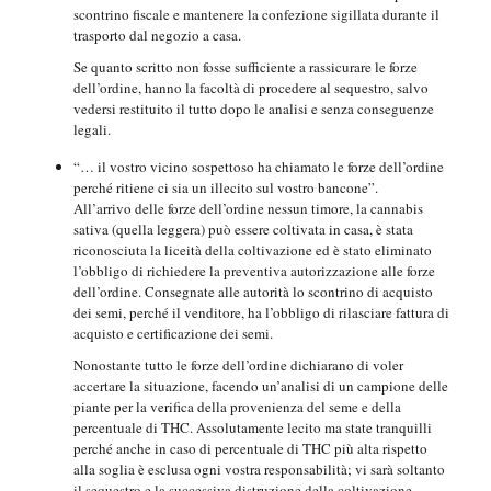
scontrino fiscale e mantenere la confezione sigillata durante il
trasporto dal negozio a casa.
Se quanto scritto non fosse sufficiente a rassicurare le forze
dell’ordine, hanno la facoltà di procedere al sequestro, salvo
vedersi restituito il tutto dopo le analisi e senza conseguenze
legali.
“… il vostro vicino sospettoso ha chiamato le forze dell’ordine
perché ritiene ci sia un illecito sul vostro bancone”.
All’arrivo delle forze dell’ordine nessun timore, la cannabis
sativa (quella leggera) può essere coltivata in casa, è stata
riconosciuta la liceità della coltivazione ed è stato eliminato
l’obbligo di richiedere la preventiva autorizzazione alle forze
dell’ordine. Consegnate alle autorità lo scontrino di acquisto
dei semi, perché il venditore, ha l’obbligo di rilasciare fattura di
acquisto e certificazione dei semi.
Nonostante tutto le forze dell’ordine dichiarano di voler
accertare la situazione, facendo un’analisi di un campione delle
piante per la verifica della provenienza del seme e della
percentuale di THC. Assolutamente lecito ma state tranquilli
perché anche in caso di percentuale di THC più alta rispetto
alla soglia è esclusa ogni vostra responsabilità; vi sarà soltanto
il sequestro e la successiva distruzione della coltivazione.